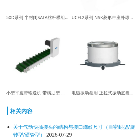
50D系列 半封闭SATA丝杆模组滑台 05/10导程 行程100~800
UCFL2系列 NSK菱形带座外球面轴承
小型平皮带输送机 带横肋型 头部驱动3槽型材(滚筒直径50mm)
电磁振动盘用 正拉式振动底盘 FY-HD-T400
相关内容
关于气动快插接头的结构与接口螺纹尺寸（自密封型/旋
转型/硬管型）
2026-07-29