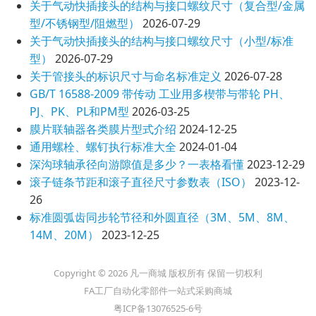
关于气动快插接头的结构与接口螺纹尺寸（复合型/金属
型/不锈钢型/阻燃型）
2026-07-29
关于气动快插接头的结构与接口螺纹尺寸（小型/标准
型）
2026-07-29
关于管接头的标识尺寸与命名标准定义
2026-07-28
GB/T 16588-2009 带传动 工业用多楔带与带轮 PH、
PJ、PK、PL和PM型
2026-03-25
膜片联轴器各类膜片型式介绍
2024-12-25
通用螺栓、螺钉执行标准大全
2024-01-04
深沟球轴承径向游隙值是多少？一表格看懂
2023-12-29
滚子链条节距和滚子直径尺寸参数表（ISO）
2023-12-
26
标准圆弧齿同步轮节径和外圆直径（3M、5M、8M、
14M、20M）
2023-12-25
Copyright © 2026 凡一商城 版权所有 保留一切权利
FA工厂自动化零部件一站式采购商城
粤ICP备13076525-6号