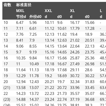
齿数
标准直径
MXL
XXL
XL
L
节径d
外径d0
d
d0
d
d0
d
10
6.47
5.96
10.11
9.6
16.17
15.66
-
11
7.11
6.61
11.12
10.61
17.79
17.28
-
12
7.76
7.25
12.13
11.62
19.4
18.9
36.
13
8.41
7.9
13.14
12.63
21.02
20.51
39.
14
9.06
8.55
14.15
13.64
22.64
22.13
42.
15
9.7
9.19
15.16
14.65
24.26
23.75
45.
16
10.35
9.84
16.17
15.66
25.87
25.36
48.
17
11
10.49
17.18
16.67
27.49
26.98
51.
18
11.64
11.13
18.19
17.68
29.11
28.6
54.
19
12.29
11.78
19.2
18.69
30.72
30.22
57.
20
12.94
12.43
20.21
19.7
32.34
31.83
60.
(21)
13.58
13.07
21.22
20.72
33.96
33.45
63.
22
14.23
13.72
22.23
21.73
35.57
35.07
66.
(23)
14.88
14.37
23.24
22.74
37.19
36.68
69.
(24)
15.52
15.02
24.26
23.75
38.81
38.3
72.