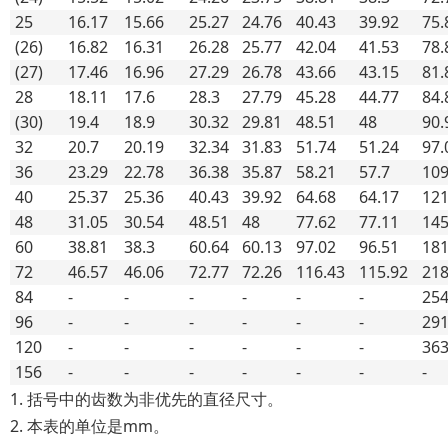
25
16.17
15.66
25.27
24.76
40.43
39.92
75.
(26)
16.82
16.31
26.28
25.77
42.04
41.53
78.
(27)
17.46
16.96
27.29
26.78
43.66
43.15
81.
28
18.11
17.6
28.3
27.79
45.28
44.77
84.
(30)
19.4
18.9
30.32
29.81
48.51
48
90.
32
20.7
20.19
32.34
31.83
51.74
51.24
97.
36
23.29
22.78
36.38
35.87
58.21
57.7
109
40
25.37
25.36
40.43
39.92
64.68
64.17
121
48
31.05
30.54
48.51
48
77.62
77.11
145
60
38.81
38.3
60.64
60.13
97.02
96.51
181
72
46.57
46.06
72.77
72.26
116.43
115.92
218
84
-
-
-
-
-
-
254
96
-
-
-
-
-
-
291
120
-
-
-
-
-
-
363
156
-
-
-
-
-
-
-
1. 括号中的齿数为非优先的直径尺寸。
2. 本表的单位是mm。