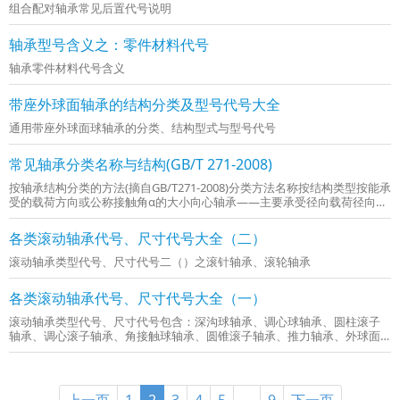
组合配对轴承常见后置代号说明
轴承型号含义之：零件材料代号
轴承零件材料代号含义
带座外球面轴承的结构分类及型号代号大全
通用带座外球面球轴承的分类、结构型式与型号代号
常见轴承分类名称与结构(GB/T 271-2008)
按轴承结构分类的方法(摘自GB/T271-2008)分类方法名称按结构类型按能承
受的载荷方向或公称接触角α的大小向心轴承——主要承受径向载荷径向接
触轴承(α=0°)(0°≤α≤45°)角接触向心轴承(0°＜α≤45°)推力轴承——主要承受
轴向载荷轴向接触轴承(...
各类滚动轴承代号、尺寸代号大全（二）
滚动轴承类型代号、尺寸代号二（）之滚针轴承、滚轮轴承
各类滚动轴承代号、尺寸代号大全（一）
滚动轴承类型代号、尺寸代号包含：深沟球轴承、调心球轴承、圆柱滚子
轴承、调心滚子轴承、角接触球轴承、圆锥滚子轴承、推力轴承、外球面
轴承①尺寸系列实为12、13、14，表示成32、33、34。②尺寸系列实为
22、23、24，表示成42、43、44。注：表中括号“（...