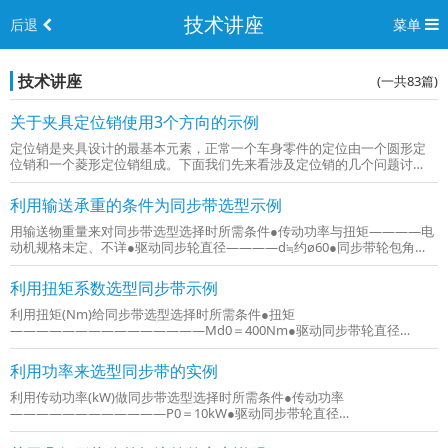
技术讲座
后退
菜单
技术讲座
(一共83篇)
关于夹具定位销使用3个方向的示例
定位销是夹具设计的最基本元素，正常一个车身零件的定位由一个圆形定
位销和一个菱形定位销组成。下面我们先来看涉及定位销的几个问题讨
论，以及对应的处理方法：关于在定位销适用3个方向的调整下图是我们在
设计中经常使用的标准：问题分析：•调整垫片直接和气缸进行连接，气缸
利用输送承重的条件为同步带选型示例
本...
用输送物重量来对同步带选型选择时所需条件●传动功率与扭矩————电
动机规格未定、不详●驱动同步轮直径————d≒约ø60●同步带轮包角
————————θ＝180°●同步带速度—————————V＝0.2m/s●轴
间距离—————————C＝5000mm●背面惰...
利用扭矩系数选型同步带示例
利用扭矩(Nm)给同步带选型选择时所需条件●扭矩
———————————————Md0＝400Nm●驱动同步带轮直径
————————d≒ø200●驱动同步带轮回转数——————n1＝
200rpm●同步带轮包角———————————θ＝180°●轴间距离
利用功率来选型同步带的实例
—————...
利用传动功率(kW)做同步带选型选择时所需条件●传动功率
————————————P0＝10kW●驱动同步带轮直径
————————d≒∅75●驱动同步带轮回转数——————n1＝
2000rpm(减速比1:2）●同步带轮包角———————————θ＝173°●轴