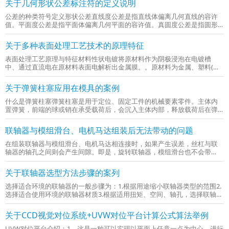
关于几何形状公差标注符的定义说明
间...
公差的种类符号定义形状公差直线度公差是指直线体偏离几何直线的容许
值。平面度公差是指平面体偏离几何平面的容许值。真圆度公差是指圆形
体偏离几何圆的容许值。圆柱度公差是指圆柱体偏离几何圆的容许值。线
轮廓度公差是指线轮廓偏离由理论正确尺寸规定的几何轮廓的容许值。面
关于多种表面处理工艺技术的原理特征
轮廓...
表面处理工艺原理与特征材料性状电镀将原材料作为阴极浸泡在电镀槽
中、通过直流电在原材料表面电解析出金属膜。。原材料为金属、塑料(通
过无电解电镀使其导电、然后进行电镀)。装饰用为1μm以下、防腐用与工
业用为1-数十μm以上、多会残留针孔。热浸镀将原材料浸入到熔融金...
关于弹簧柱塞应用在模具的案例
什么是弹簧柱塞弹簧柱塞是用于定位、固定工件的机械要素零件。主体内
置弹簧，前端的球或销在承受载荷后，会沉入主体内部，释放载荷后在弹
簧的作用下复原。使用弹簧柱塞有什么好处可在设备、装置上简单地安装
使用弹簧的球或销往复机构。关于弹簧柱塞的载荷、行程◆◆最小载荷（初
联轴器与模组滑台、电机马达组装后无法带动的问题
始...
在组装联轴器与模组滑台、电机马达相连接时，如果产生误差，丝杠与联
轴器的轴孔之间则会产生间隙。即是，旋转联轴器，模组滑台也不会带
动；滑动模组滑台，联轴器也不会旋转。滑台因联轴器旋转而无动作，或
联轴器因滑台滑动而无旋转时，就是产生了所谓的误差。上述情况发生时
关于联轴器选型方法步骤的案列
的误差...
选择适合环境的联轴器的一般步骤为：1.根据用途缩小联轴器类型的范围2.
选择适合使用环境的联轴器材质3.根据适用扭矩、空间、轴孔，选择联轴器
尺寸4.决定轴与联轴器的连接方法根据以上4个步骤进行选择，简单易行。
联轴器的用途大致可分为两种：一种是控制装置动作的“运动...
关于CCD视觉对位系统+UVW对位平台计算公式算法举例
UVW对位平台介绍：1、这是一种可以实现以平面上任意一点为中心，进行