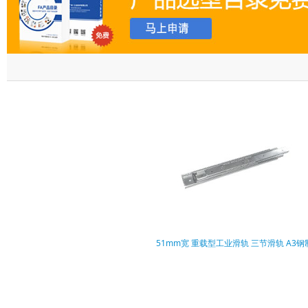
51mm宽 重载型工业滑轨 三节滑轨 A3钢